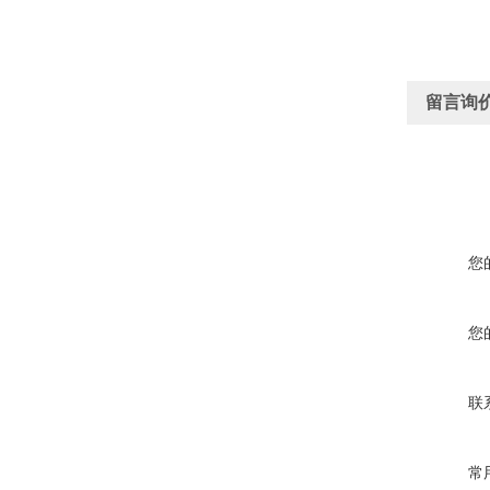
留言询
您
您
联
常