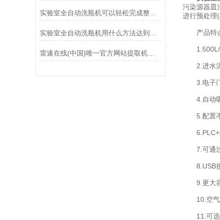
污染源器皿
实验室全自动洗瓶机可以轻松完成整个清洗
进行预处理
产品特
实验室全自动洗瓶机用什么方法达到精洗要求
1.500
雷速在线(中国)唯一官方网站提取机具备哪6个机械效应
2.进水流
3.电子门
4.自动吸
5.配置不
6.PLC
7.可通过
8.USB
9.更大容
10.空气
11.可选