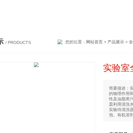
细胞破碎仪，低温雷速在线(中国)唯一官方网站提取机
示
您的位置：
网站首页
>
产品展示
>
全
/ PRODUCTS
实验室
简要描述：
的物理作用
性及油脂类
皿利用清洗
实验待清洗
泡、有机溶