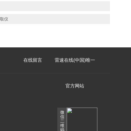
萃取仪
在线留言
雷速在线(中国)唯一
官方网站
微
信
二
维
码