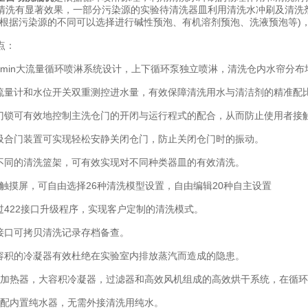
清洗有显著效果，一部分污染源的实验待清洗器皿利用清洗水冲刷及清洗
(根据污染源的不同可以选择进行碱性预泡、有机溶剂预泡、洗液预泡等)
点：
L/min大流量循环喷淋系统设计，上下循环泵独立喷淋，清洗仓内水帘分布
量计和水位开关双重测控进水量，有效保障清洗用水与清洁剂的精准配
锁可有效地控制主洗仓门的开闭与运行程式的配合，从而防止使用者接
合门装置可实现轻松安静关闭仓门，防止关闭仓门时的振动。
同的清洗篮架，可有效实现对不同种类器皿的有效清洗。
+触摸屏，可自由选择26种清洗模型设置，自由编辑20种自主设置
422接口升级程序，实现客户定制的清洗模式。
接口可拷贝清洗记录存档备查。
积的冷凝器有效杜绝在实验室内排放蒸汽而造成的隐患。
加热器，大容积冷凝器，过滤器和高效风机组成的高效烘干系统，在循环
配内置纯水器，无需外接清洗用纯水。