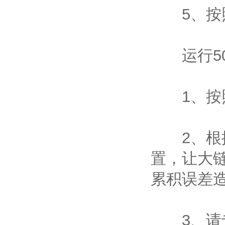
5、按照
运行50
1、按照
2、根据
置，让大
累积误差
3、请专