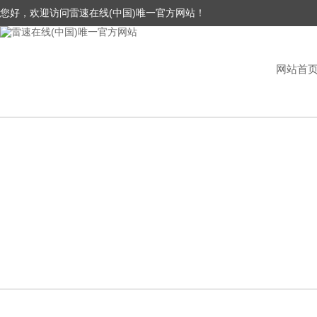
您好，欢迎访问雷速在线(中国)唯一官方网站！
网站首