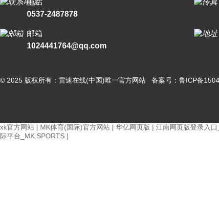
电话
0537-2487878
邮箱
1024441764@qq.com
© 2025 版权所有：雷速在线(中国)唯一官方网站 备案号：
鲁ICP备1504
xk官方网站
|
MK体育(国际)官方网站
|
华亿网页版
|
江南网页版登录入口_江
际平台_MK SPORTS
|