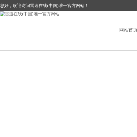
您好，欢迎访问雷速在线(中国)唯一官方网站！
网站首