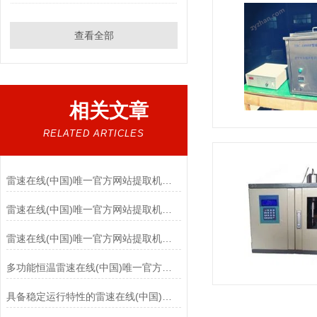
查看全部
相关文章
RELATED ARTICLES
雷速在线(中国)唯一官方网站提取机实现高效提取的协同原理
雷速在线(中国)唯一官方网站提取机：解锁物质奥秘的高效密码
雷速在线(中国)唯一官方网站提取机：隐藏的科学奥秘大揭秘！
多功能恒温雷速在线(中国)唯一官方网站提取机，解锁多领域新奥秘
具备稳定运行特性的雷速在线(中国)唯一官方网站提取机性能分析