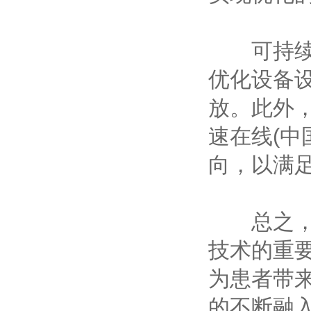
可持续性
优化设备
放。此外
速在线(中
向，以满
总之，药
技术的重
为患者带
的不断融