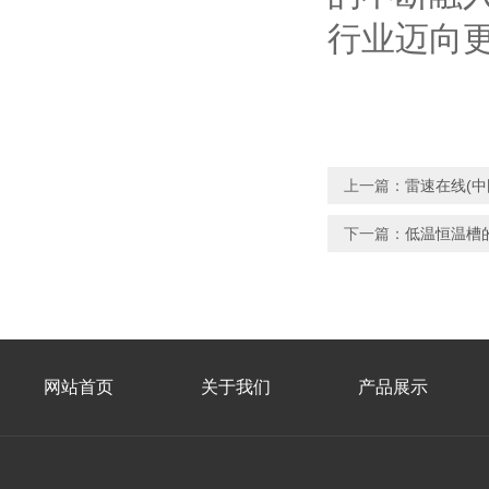
行业迈向
上一篇：
雷速在线(
下一篇：
低温恒温槽
网站首页
关于我们
产品展示