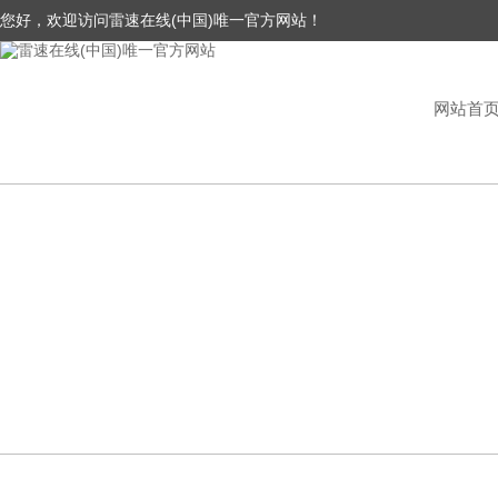
您好，欢迎访问雷速在线(中国)唯一官方网站！
网站首