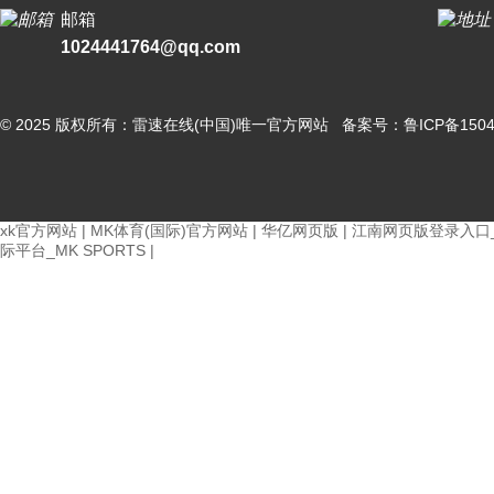
邮箱
1024441764@qq.com
© 2025 版权所有：雷速在线(中国)唯一官方网站 备案号：
鲁ICP备1504
xk官方网站
|
MK体育(国际)官方网站
|
华亿网页版
|
江南网页版登录入口_江
际平台_MK SPORTS
|