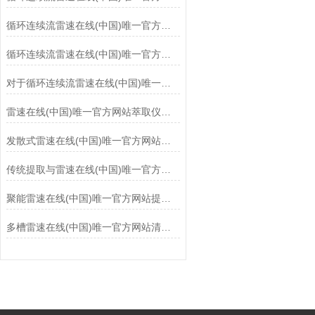
循环连续流雷速在线(中国)唯一官方网站提取设备的提取原理知道几点
循环连续流雷速在线(中国)唯一官方网站提取设备加快了有效成分的溶解速度
对于循环连续流雷速在线(中国)唯一官方网站提取设备的操作还有什么要注意
雷速在线(中国)唯一官方网站萃取仪的操作步骤详解
发散式雷速在线(中国)唯一官方网站提取设备的11个特点
传统提取与雷速在线(中国)唯一官方网站提取机的效率差异
聚能雷速在线(中国)唯一官方网站提取机，开启高效新时代！
多槽雷速在线(中国)唯一官方网站清洗机设备选购要考虑的常见清洗工艺