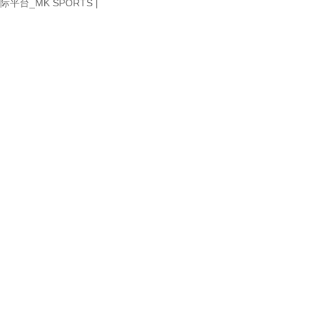
际平台_MK SPORTS
|