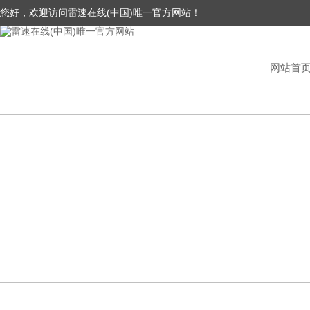
您好，欢迎访问雷速在线(中国)唯一官方网站！
网站首