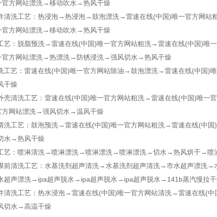
唯一官方网站漂洗→移动吹水→热风干燥
件清洗工艺：热浸泡→热浸泡→鼓泡漂洗→雷速在线(中国)唯一官方网站
唯一官方网站漂洗→移动吹水→热风干燥
工艺：脱脂预洗→雷速在线(中国)唯一官方网站粗洗→雷速在线(中国)唯一
唯一官方网站漂洗→热漂洗→防锈浸洗→强风切水→热风干燥
洗工艺：雷速在线(中国)唯一官方网站除油→鼓泡漂洗→雷速在线(中国
风干燥
外壳清洗工艺：雷速在线(中国)唯一官方网站粗洗→雷速在线(中国)唯一
一官方网站漂洗→强风切水→温风干燥
清洗工艺：鼓泡预洗→雷速在线(中国)唯一官方网站粗洗→雷速在线(中国
切水→热风干燥
工艺：喷淋清洗→喷淋漂洗→喷淋漂洗→喷淋漂洗→切水→热风烘干→喷
膜前清洗工艺：水基洗剂超声清洗→水基洗剂超声清洗→市水超声漂洗→
超声漂洗→ipa超声脱水→ipa超声脱水→ipa超声脱水→141b蒸汽慢拉
件清洗工艺：热水浸泡→雷速在线(中国)唯一官方网站清洗→雷速在线(中
风切水→高温干燥