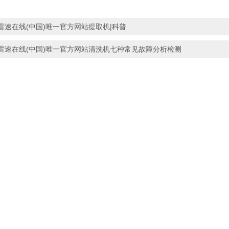
雷速在线(中国)唯一官方网站提取机|科普
雷速在线(中国)唯一官方网站清洗机七种常见故障分析检测