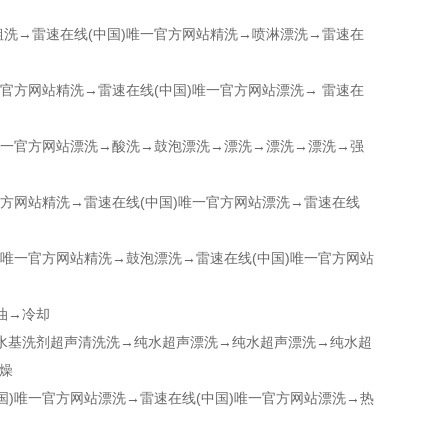
粗洗→雷速在线(中国)唯一官方网站精洗→喷淋漂洗→雷速在
官方网站精洗→雷速在线(中国)唯一官方网站漂洗→ 雷速在
)唯一官方网站漂洗→酸洗→鼓泡漂洗→漂洗→漂洗→漂洗→强
官方网站精洗→雷速在线(中国)唯一官方网站漂洗→雷速在线
)唯一官方网站精洗→鼓泡漂洗→雷速在线(中国)唯一官方网站
油→冷却
水基洗剂超声清洗洗→纯水超声漂洗→纯水超声漂洗→纯水超
干燥
国)唯一官方网站漂洗→雷速在线(中国)唯一官方网站漂洗→热