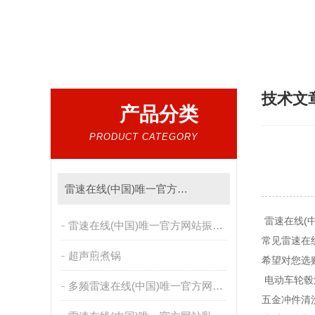
热门搜索：
雷速在线(中国)唯一官方网站提取机，
技术文
产品分类
PRODUCT CATEGORY
雷速在线(中国)唯一官方网站提取机
雷速在线(
雷速在线(中国)唯一官方网站振动棒
常见雷速在
超声煎煮锅
希望对您选
电动车轮毂
多频雷速在线(中国)唯一官方网站细胞破碎仪
五金冲件清