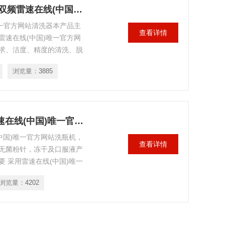
TH-600BQE电子机械光学实验室用双频雷速在线(中国)唯一官方网站清洗器
一官方网站清洗器本产品主
查看详情
速在线(中国)唯一官方网
求、洁度、精度的清洗、脱
碎。
浏览量：
3885
THXP-I西林瓶制剂生产线全自动雷速在线(中国)唯一官方网站洗瓶机
(中国)唯一官方网站洗瓶机，
查看详情
无菌粉针，冻干及口服液产
要 采用雷速在线(中国)唯一
，无级变频调速，运行平
浏览量：
4202
品种十分方便。