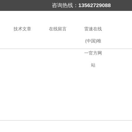
咨询热线：
13562729088
技术文章
在线留言
雷速在线
(中国)唯
一官方网
站