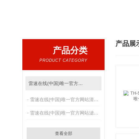
热门搜索：
雷速在线(中国)唯一官方网站提取机，
产品展
产品分类
PRODUCT CATEGORY
雷速在线(中国)唯一官方网站滤芯清洗机
雷速在线(中国)唯一官方网站清洗机
雷速在线(中国)唯一官方网站滤芯钛棒清洗机
查看全部