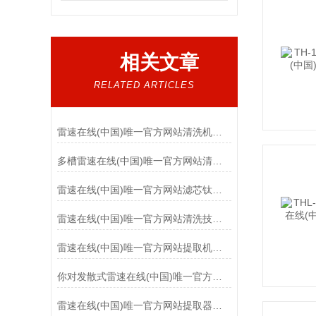
相关文章
RELATED ARTICLES
雷速在线(中国)唯一官方网站清洗机七种常见故障分析检测
多槽雷速在线(中国)唯一官方网站清洗机设备选购要考虑的常见清洗工艺
雷速在线(中国)唯一官方网站滤芯钛棒清洗机使用时需要注意哪些细节
雷速在线(中国)唯一官方网站清洗技术在电子行业的应用
雷速在线(中国)唯一官方网站提取机是环保的天然产物生产加工设备
你对发散式雷速在线(中国)唯一官方网站提取设备的使用概念还一知半解吗
雷速在线(中国)唯一官方网站提取器需要保持环境清洁以确保实验数据的稳定性