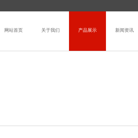
网站首页
关于我们
产品展示
新闻资讯