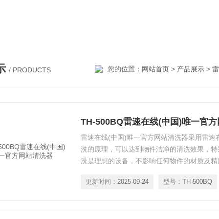
细胞破碎仪，低温雷速在线(中国)唯一官方网站提取机
示
您的位置：
网站首页
>
产品展示
>
雷
/ PRODUCTS
TH-500BQ雷速在线(中国)唯一官
雷速在线(中国)唯一官方网站清洗器采用雷速
洗的原理，可以达到物件洁净的清洗效果，特
洗是理想的设备，不影响任何物件的材质及精
学，医学，科研及大专院校的实验中可作提取
更新时间：
2025-09-24
型号：
TH-500BQ
用。