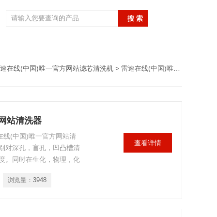
速在线(中国)唯一官方网站滤芯清洗机
> 雷速在线(中国)唯一官方网站清洗机
方网站清洗器
在线(中国)唯一官方网站清
查看详情
别对深孔，盲孔，凹凸槽清
度。同时在生化，物理，化
，脱气，混匀，细胞粉碎之
浏览量：
3948