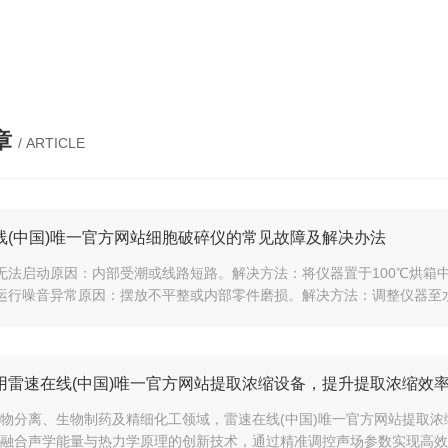
细胞破碎仪，低温雷速在线(中国)唯一官方网站提取机
章
/ ARTICLE
线(中国)唯一官方网站细胞破碎仪的常见故障及解决办法
无法启动‌‌原因‌：内部受潮或线路短路‌。‌解决方法‌：将仪器置于100
、运行噪音异常‌‌原因‌：摆放不平整或内部零件磨损‌。‌解决方法‌：调整仪器至
用雷速在线(中国)唯一官方网站提取浓缩设备，提升提取浓缩效
物分离、生物制药及精细化工领域，雷速在线(中国)唯一官方网站提取
融合声学能量与热力学原理的创新技术，通过精准调控声场参数实现高效