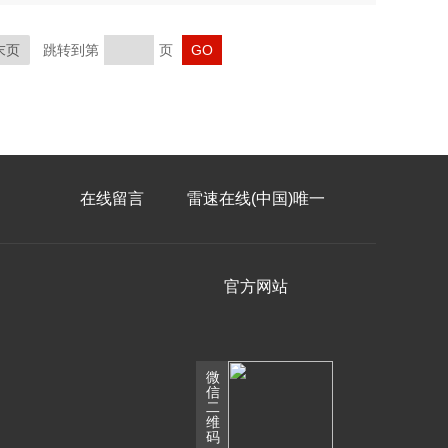
末页
跳转到第
页
在线留言
雷速在线(中国)唯一
官方网站
微
信
二
维
码