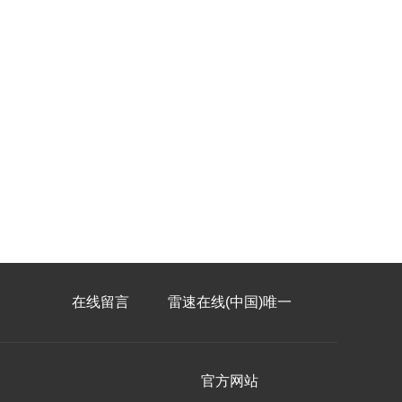
在线留言
雷速在线(中国)唯一
官方网站