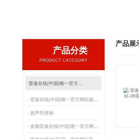
热门搜索：
雷速在线(中国)唯一官方网站提取机，
产品展
产品分类
PRODUCT CATEGORY
雷速在线(中国)唯一官方网站提取机
雷速在线(中国)唯一官方网站振动棒
超声煎煮锅
多频雷速在线(中国)唯一官方网站细胞破碎仪