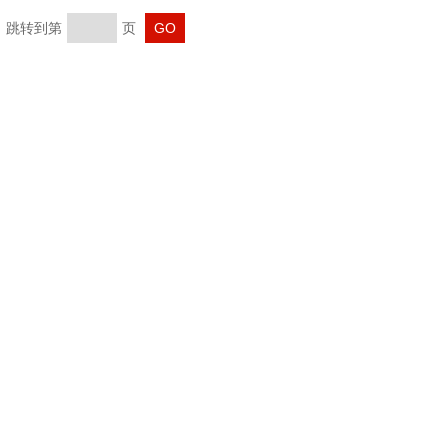
页 跳转到第
页