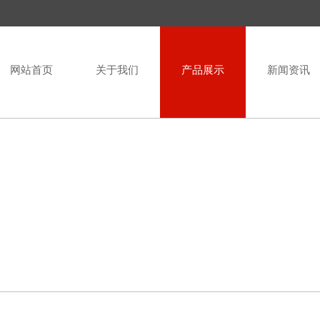
网站首页
关于我们
产品展示
新闻资讯