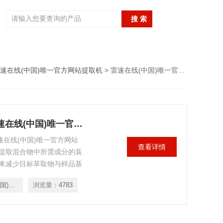
速在线(中国)唯一官方网站提取机
> 雷速在线(中国)唯一官方网站提取器
雷速在线(中国)唯一官方网站-2B雷速在线(中国)唯一官方网站提取器
速在线(中国)唯一官方网站
查看详情
提取混合物中所需成分的装
来减少目标萃取物与样品基
雷速在线(中国)唯一官方网站-2B
浏览量：
4783