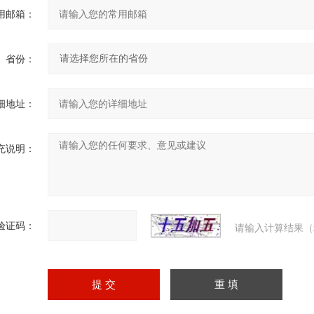
用邮箱：
省份：
细地址：
充说明：
验证码：
请输入计算结果（