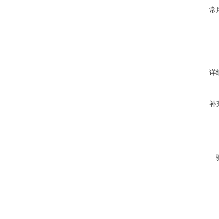
常
详
补