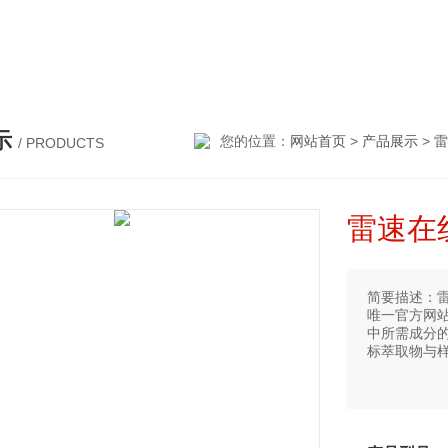
细胞破碎仪，低温雷速在线(中国)唯一官方网站提取机
示
您的位置：
网站首页
>
产品展示
>
雷
/ PRODUCTS
雷速在
简要描述：
唯一官方网
中所需成分
标萃取物与样