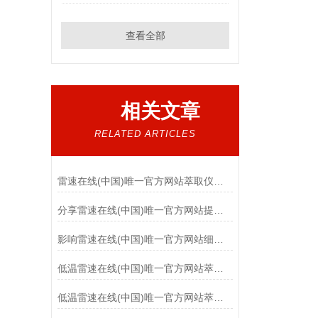
查看全部
相关文章
RELATED ARTICLES
雷速在线(中国)唯一官方网站萃取仪的操作步骤详解
分享雷速在线(中国)唯一官方网站提取浓缩设备有关特点小知识
影响雷速在线(中国)唯一官方网站细胞粉碎机实验结果的重复性和准确性的因素是什么
低温雷速在线(中国)唯一官方网站萃取仪的工作原理与应用
低温雷速在线(中国)唯一官方网站萃取仪具备哪些*性