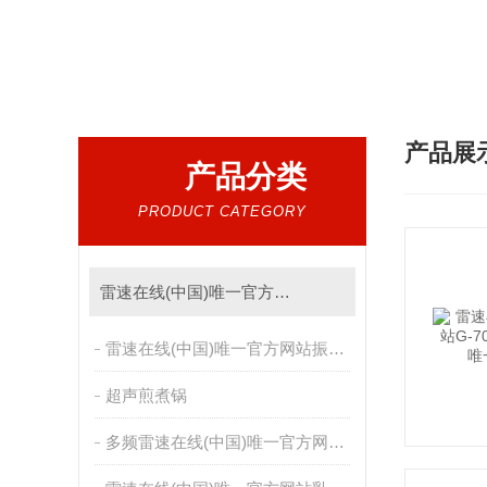
热门搜索：
雷速在线(中国)唯一官方网站提取机，
产品展
产品分类
PRODUCT CATEGORY
雷速在线(中国)唯一官方网站提取机
雷速在线(中国)唯一官方网站振动棒
超声煎煮锅
多频雷速在线(中国)唯一官方网站细胞破碎仪