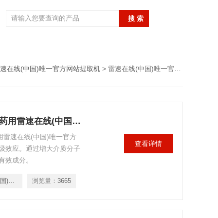
速在线(中国)唯一官方网站提取机
> 雷速在线(中国)唯一官方网站萃取仪
雷速在线(中国)唯一官方网站G-70B药用雷速在线(中国)唯一官方网站提取机
用雷速在线(中国)唯一官方
查看详情
级效应。通过增大介质分子
有效成分。
雷速在线(中国)唯一官方网站G-70B
浏览量：
3665