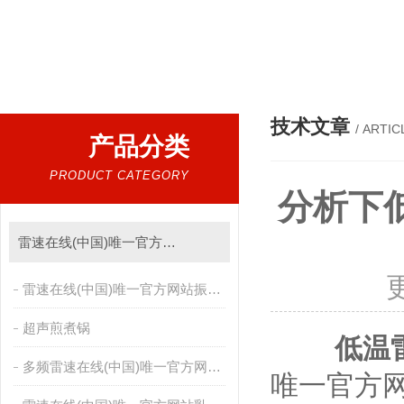
热门搜索：
雷速在线(中国)唯一官方网站提取机，细胞破碎仪，
技术文章
/ ARTIC
产品分类
PRODUCT CATEGORY
分析下
雷速在线(中国)唯一官方网站提取机
雷速在线(中国)唯一官方网站振动棒
超声煎煮锅
低温
多频雷速在线(中国)唯一官方网站细胞破碎仪
唯一官方