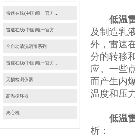
雷速在线(中国)唯一官方网站提取设备
低温
及制造乳
雷速在线(中国)唯一官方网站滤芯清洗机
外，雷速在
全自动清洗消毒系列
分的转移
雷速在线(中国)唯一官方网站酒类陈化装置
应。一些点
而产生内
无损检测仪器
温度和压
高温循环器
离心机
低温
析：