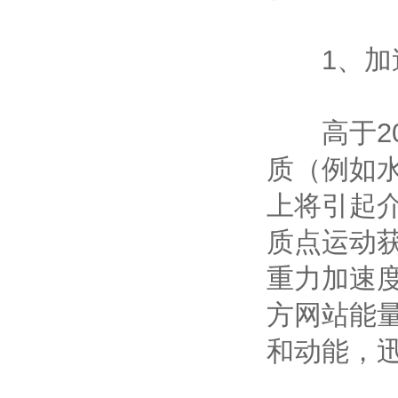
1、加速
高于20K
质（例如
上将引起
质点运动
重力加速度
方网站能
和动能，