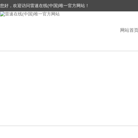
您好，欢迎访问雷速在线(中国)唯一官方网站！
网站首