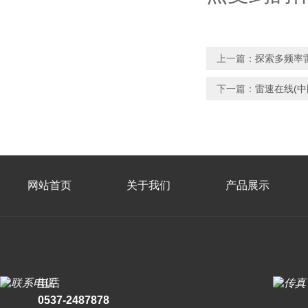
上一篇：
探索多频率
下一篇：
雷速在线(
网站首页
关于我们
产品展示
电话
0537-2487878