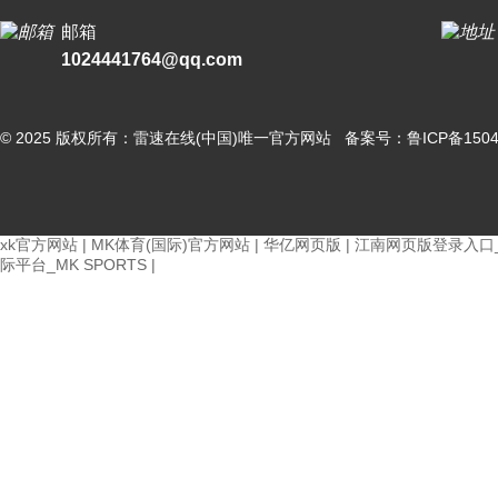
邮箱
1024441764@qq.com
© 2025 版权所有：雷速在线(中国)唯一官方网站 备案号：
鲁ICP备1504
xk官方网站
|
MK体育(国际)官方网站
|
华亿网页版
|
江南网页版登录入口_江
际平台_MK SPORTS
|