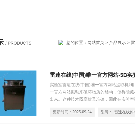
细胞破碎仪，低温雷速在线(中国)唯一官方网站提取机
示
您的位置：
网站首页
>
产品展示
>
雷
/ PRODUCTS
实验室雷速在线(中国)唯一官方网站提取机利
一官方网站振动来破坏物质的结构，使得隐藏
出来。这种技术既高效又准确，因此在实验室
更新时间：
2025-09-24
型号：