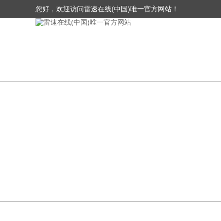
您好，欢迎访问雷速在线(中国)唯一官方网站！