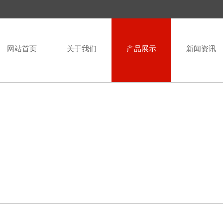
网站首页
关于我们
产品展示
新闻资讯