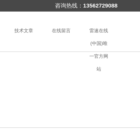
咨询热线：
13562729088
技术文章
在线留言
雷速在线
(中国)唯
一官方网
站