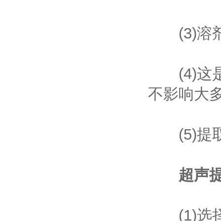
(3)溶
(4)这
不影响大
(5)提
超声
(1)选