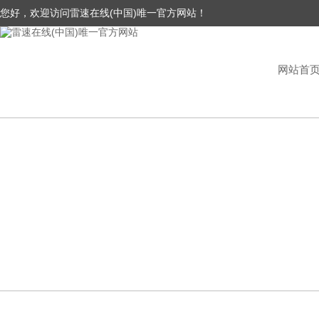
您好，欢迎访问雷速在线(中国)唯一官方网站！
网站首