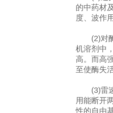
的中药材
度、波作
(2)对
机溶剂中
高。而高强
至使酶失
(3)雷
用能断开
性的自由