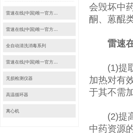
会毁坏中
雷速在线(中国)唯一官方网站提取设备
酮、蒽醌
雷速在线(中国)唯一官方网站滤芯清洗机
雷速在
全自动清洗消毒系列
雷速在线(中国)唯一官方网站酒类陈化装置
(1)提
加热对有
无损检测仪器
于其不需
高温循环器
离心机
(2)提
中药资源