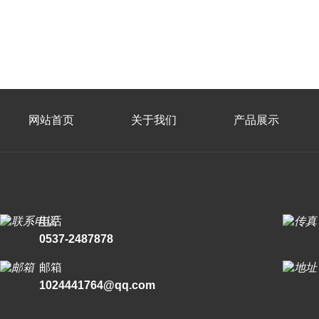
网站首页
关于我们
产品展示
电话
0537-2487878
邮箱
1024441764@qq.com