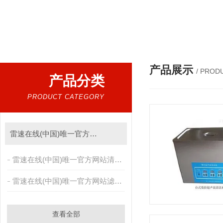
热门搜索：
雷速在线(中国)唯一官方网站提取机，细胞破碎仪，
产品展示
/ PROD
产品分类
PRODUCT CATEGORY
雷速在线(中国)唯一官方网站滤芯清洗机
雷速在线(中国)唯一官方网站清洗机
雷速在线(中国)唯一官方网站滤芯钛棒清洗机
查看全部