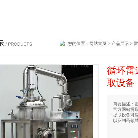
细胞破碎仪，低温雷速在线(中国)唯一官方网站提取机
示
您的位置：
网站首页
>
产品展示
>
雷
/ PRODUCTS
循环雷
取设备
简要描述：
官方网站提取
提取设备可
以及制药领