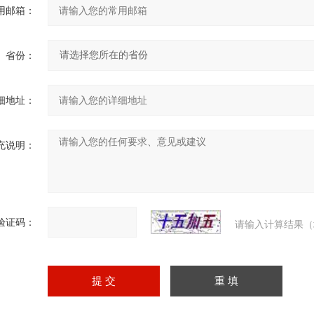
用邮箱：
省份：
细地址：
充说明：
验证码：
请输入计算结果（