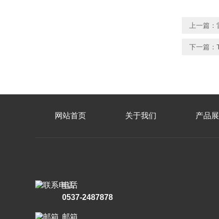
上一篇：
下一篇：
网站首页
关于我们
产品展
电话
0537-2487878
邮箱