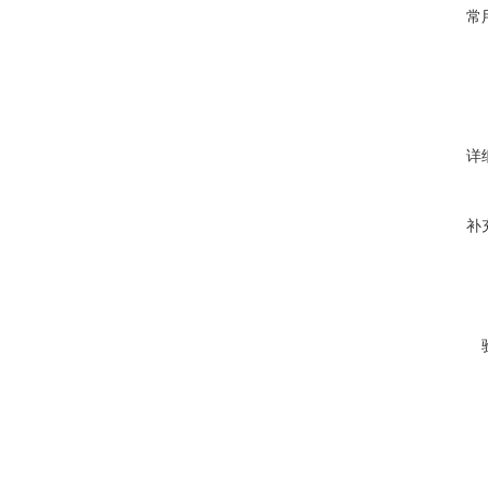
常
详
补