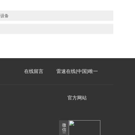
取设备
在线留言
雷速在线(中国)唯一
官方网站
微
信
二