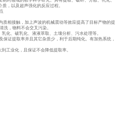
及制药领域的教学科学研究。具有提取、破碎、分散、乳化、
介质，以及超声强化的反应过程。
点
胞内质相接触，加上声波的机械震动等效应提高了目标产物的提
捷清洗，物料不会交叉污染。
、乳化、破乳化、液液萃取、土壤分析、污水处理等。
性及保证提取率并且其它杂质少，利于后期纯化。有加热系统，
大到工业化，且保证不会降低提取率。