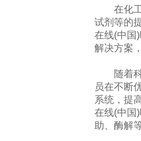
在化工领
试剂等的
在线(中国
解决方案
随着科技
员在不断优
系统，提
在线(中国
助、酶解