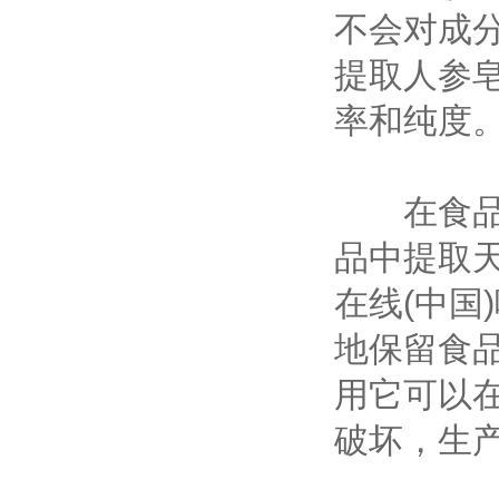
不会对成
提取人参
率和纯度
在食品行
品中提取
在线(中国
地保留食
用它可以
破坏，生