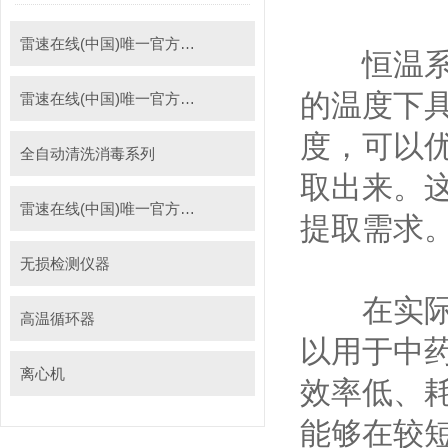
雷速在线(中国)唯一官方网站提取设备
恒温系统
的温度下
雷速在线(中国)唯一官方网站滤芯清洗机
度，可以
全自动清洗消毒系列
取出来。
雷速在线(中国)唯一官方网站酒类陈化装置
提取需求
无损检测仪器
在实际应
高温循环器
以用于中
离心机
效率低、耗
能够在较