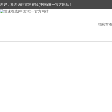
您好，欢迎访问雷速在线(中国)唯一官方网站！
网站首