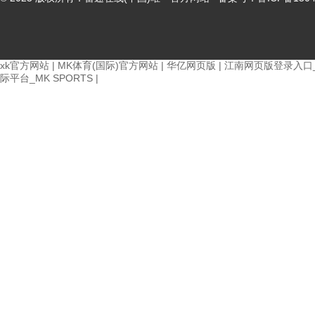
xk官方网站
|
MK体育(国际)官方网站
|
华亿网页版
|
江南网页版登录入口_江
际平台_MK SPORTS
|