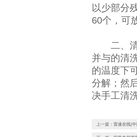
以少部分
60个，可
二、清
并与的清
的温度下
分解；然
决手工清
上一篇：
雷速在线(