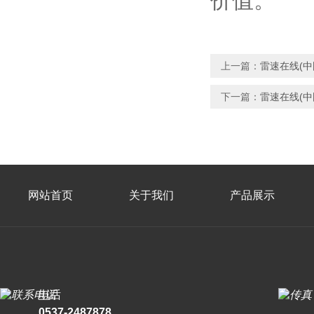
价值。
上一篇：
雷速在线(中
下一篇：
雷速在线(
网站首页
关于我们
产品展示
电话
0537-2487878