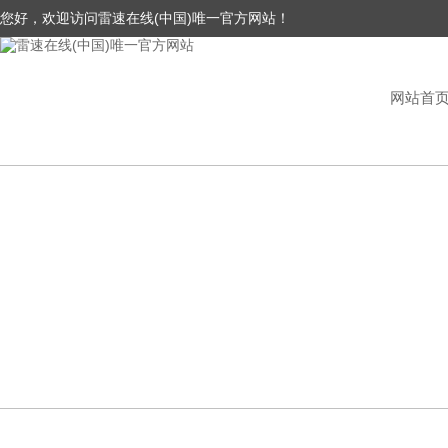
您好，欢迎访问雷速在线(中国)唯一官方网站！
网站首