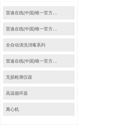
雷速在线(中国)唯一官方网站提取设备
雷速在线(中国)唯一官方网站滤芯清洗机
全自动清洗消毒系列
雷速在线(中国)唯一官方网站酒类陈化装置
无损检测仪器
高温循环器
离心机