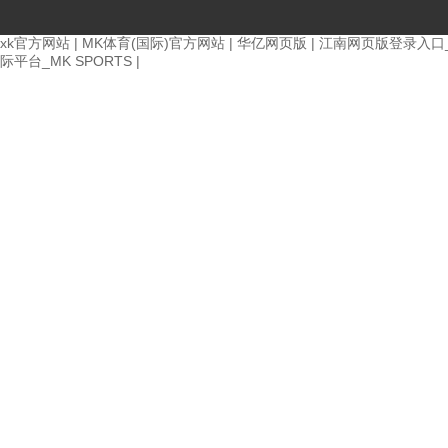
xk官方网站
|
MK体育(国际)官方网站
|
华亿网页版
|
江南网页版登录入口_江
际平台_MK SPORTS
|