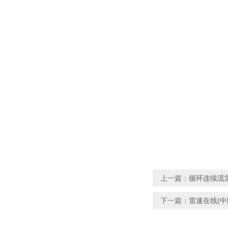
上一篇：
循环连续流
下一篇：
雷速在线(