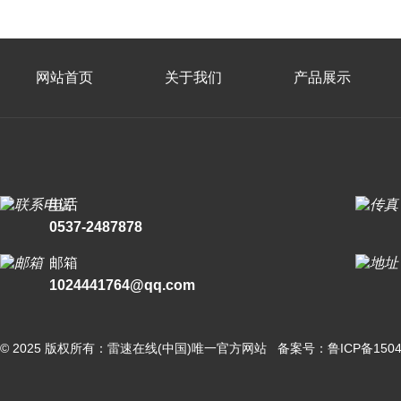
网站首页
关于我们
产品展示
电话
0537-2487878
邮箱
1024441764@qq.com
© 2025 版权所有：雷速在线(中国)唯一官方网站 备案号：
鲁ICP备1504