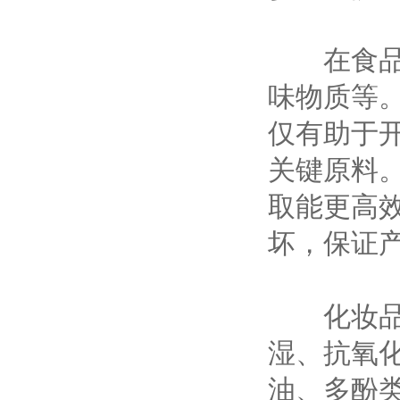
在食品科
味物质等
仅有助于
关键原料。
取能更高
坏，保证
化妆品研
湿、抗氧
油、多酚