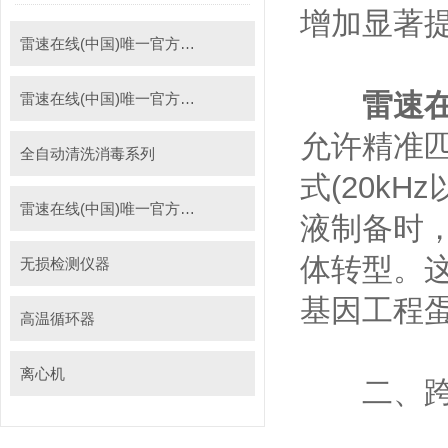
增加显著
雷速在线(中国)唯一官方网站提取设备
雷速
雷速在线(中国)唯一官方网站滤芯清洗机
允许精准
全自动清洗消毒系列
式(20k
雷速在线(中国)唯一官方网站酒类陈化装置
液制备时，
体转型。
无损检测仪器
基因工程
高温循环器
离心机
二、跨