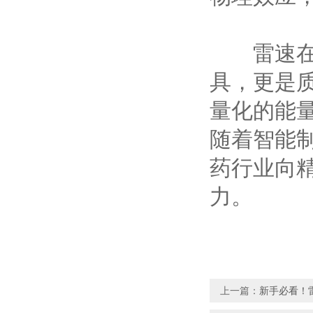
雷速在线
具，更是
量化的能
随着智能
药行业向
力。
上一篇：
新手必看！