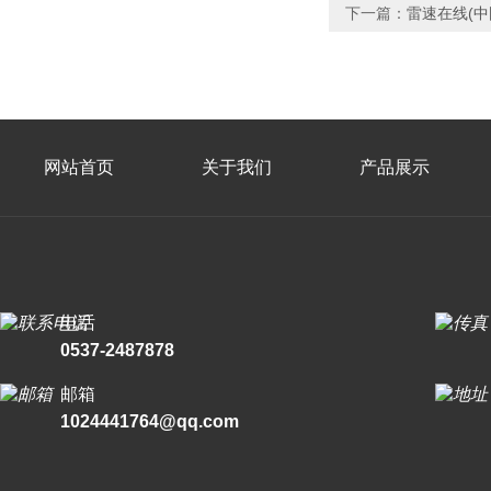
下一篇：
雷速在线(
网站首页
关于我们
产品展示
电话
0537-2487878
邮箱
1024441764@qq.com