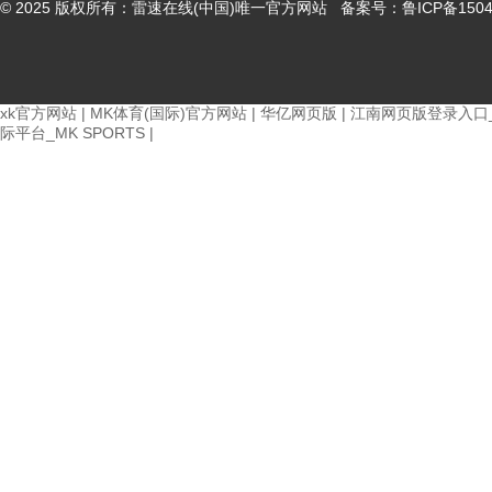
© 2025 版权所有：雷速在线(中国)唯一官方网站 备案号：
鲁ICP备1504
xk官方网站
|
MK体育(国际)官方网站
|
华亿网页版
|
江南网页版登录入口_江
际平台_MK SPORTS
|